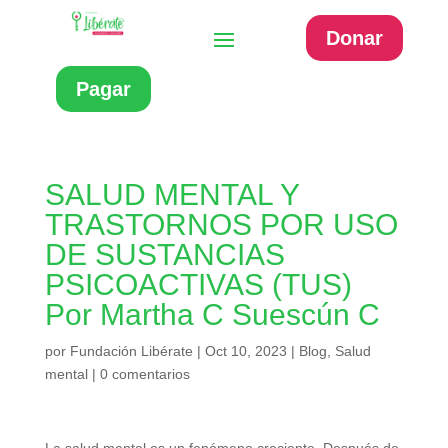
Donar
Pagar
SALUD MENTAL Y
TRASTORNOS POR USO
DE SUSTANCIAS
PSICOACTIVAS (TUS)
Por Martha C Suescún C
por
Fundación Libérate
|
Oct 10, 2023
|
Blog
,
Salud
mental
|
0 comentarios
La salud mental es un fenómeno creciente. Después de