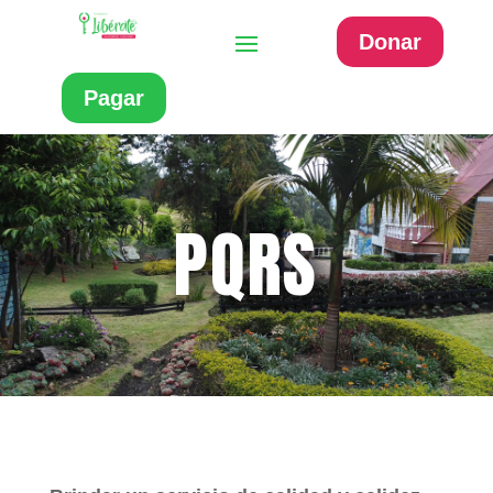
Donar
Pagar
PQRS