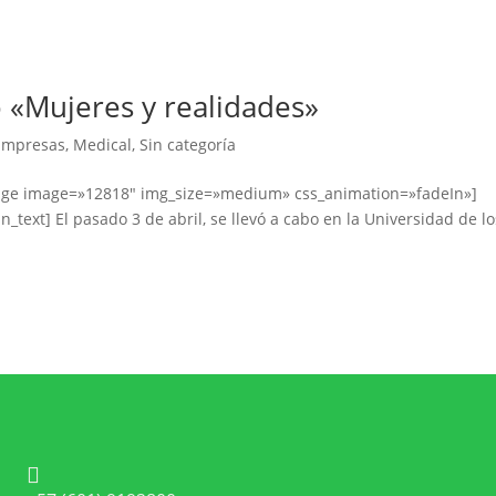
 «Mujeres y realidades»
Empresas
,
Medical
,
Sin categoría
mage image=»12818″ img_size=»medium» css_animation=»fadeIn»]
text] El pasado 3 de abril, se llevó a cabo en la Universidad de lo
