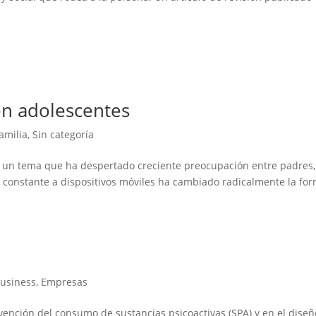
 en adolescentes
amilia
,
Sin categoría
es un tema que ha despertado creciente preocupación entre padres,
so constante a dispositivos móviles ha cambiado radicalmente la fo
o
usiness
,
Empresas
vención del consumo de sustancias psicoactivas (SPA) y en el diseñ