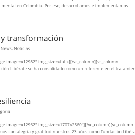
d mental en Colombia. Por eso, desarrollamos e implementamos
 y transformación
,
News
,
Noticias
age image=»12982″ img_size=»full»][/vc_column][vc_column
ción Libérate se ha consolidado como un referente en el tratamie
siliencia
egoría
mage image=»12962″ img_size=»1707×2560″][/vc_column][vc_column
mos con alegría y gratitud nuestros 23 años como Fundación Libéra