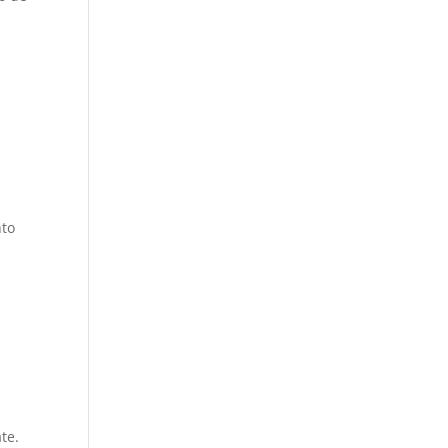
nto
te.