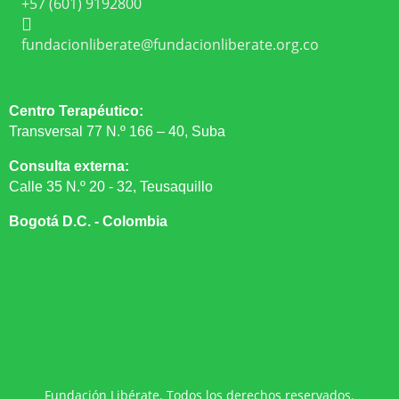
+57 (601) 9192800

fundacionliberate@fundacionliberate.org.co
Centro Terapéutico:
Transversal 77 N.º 166 – 40, Suba
Consulta externa:
Calle 35 N.º 20 - 32, Teusaquillo
Bogotá D.C. - Colombia
Fundación Libérate. Todos los derechos reservados.