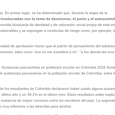
s. En primer lugar, se ha determinado que, durante la etapa de la
 involucradas con la toma de decisiones, el juicio y el autocontro
conocida búsqueda de identidad y de valoración social propia de esta et
vulnerables y se expongan a conductas de riesgo como, por ejemplo, l
ecesidad de aprobación hacen que el patrón de pensamiento del adolesc
resiones, tales como “eso no me sucederá a mí”, “a los demás les ocurr
.
 Sustancias psicoactivas en población escolar en Colombia 2016 dond
e sustancias psicoactivas en la población escolar de Colombia, entre l
 de los estudiantes de Colombia declararon haber usado alguna sustan
l último año y un 39,1% en el último mes. Estos resultados están expli
a sustancia de mayor consumo entre los escolares del país. La segund
 muy inferiores a las descritas para alcohol.