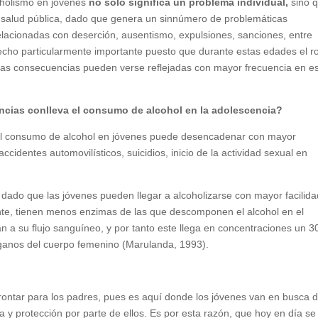
coholismo en jóvenes
no solo significa un problema individual,
sino 
 salud pública, dado que genera un sinnúmero de problemáticas
relacionadas con deserción, ausentismo, expulsiones, sanciones, entre
hecho particularmente importante puesto que durante estas edades el ro
to las consecuencias pueden verse reflejadas con mayor frecuencia en e
ias conlleva el consumo de alcohol en la adolescencia?
 el consumo de alcohol en jóvenes puede desencadenar con mayor
cidentes automovilísticos, suicidios, inicio de la actividad sexual en
 dado que las jóvenes pueden llegar a alcoholizarse con mayor facilida
nte, tienen menos enzimas de las que descomponen el alcohol en el
a su flujo sanguíneo, y por tanto este llega en concentraciones un 
rganos del cuerpo femenino (Marulanda, 1993).
frontar para los padres, pues es aquí donde los jóvenes van en busca 
 y protección por parte de ellos. Es por esta razón, que hoy en día se