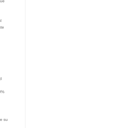
que
l
ste
d
30%
de su