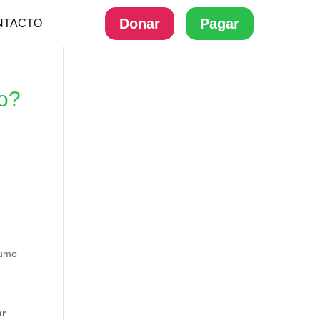
Donar
Pagar
NTACTO
mo?
sumo
ar