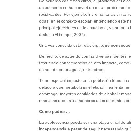
De acuerdo con estas cifras, el problema del al
actualmente se ha convertido en un problema de
recidivantes. Por ejemplo, incrementa las cifras 
otras, en el contexto escolar; entendiendo este 
principal ejercido es el de estudiante, y por tan
ámbito (El tiempo, 2007).
Una vez conocida esta relación,
¿qué consecuenc
De hecho, de acuerdo con las diversas fuentes,
frecuencia consecuencias de alto impacto, como ac
estado de embriaguez, entre otros.
Tiene especial impacto en la población femenina,
debido a que metabolizan el etanol más lentame
estómago, mayores cantidades de alcohol emanan 
más altas que en los hombres a los diferentes ó
Como padres…
La adolescencia puede ser una etapa difícil de a
independencia a pesar de seguir necesitando guía