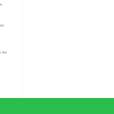
a,
pio
a
y las