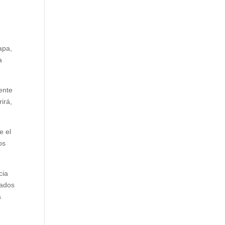
l
apa,
a
ente
irá,
e el
os
cia
cados
a