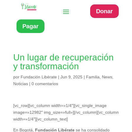
Donar
Pagar
Un lugar de recuperación
y transformación
por
Fundación Libérate
|
Jun 9, 2025
|
Familia
,
News
,
Noticias
|
0 comentarios
[vc_row][vc_column width=»1/4″][vc_single_image
image=»12982″ img_size=»full»][/vc_column][vc_column
width=»1/4″][vc_column_text]
En Bogotá,
Fundación Libérate
se ha consolidado