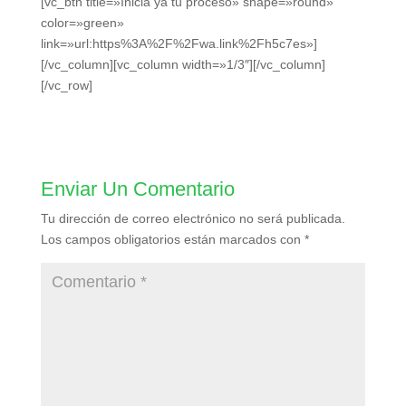
[vc_btn title=»Inicia ya tu proceso» shape=»round»
color=»green»
link=»url:https%3A%2F%2Fwa.link%2Fh5c7es»]
[/vc_column][vc_column width=»1/3″][/vc_column]
[/vc_row]
Enviar Un Comentario
Tu dirección de correo electrónico no será publicada.
Los campos obligatorios están marcados con
*