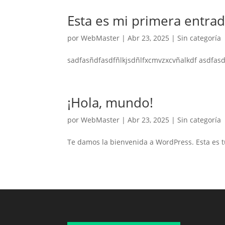
Esta es mi primera entra
por
WebMaster
|
Abr 23, 2025
|
Sin categoría
sadfasñdfasdfñlkjsdñlfxcmvzxcvñalkdf asdfas
¡Hola, mundo!
por
WebMaster
|
Abr 23, 2025
|
Sin categoría
Te damos la bienvenida a WordPress. Esta es tu