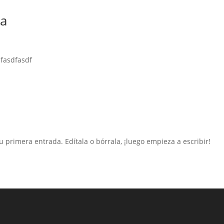
da
dfasdfasdf
 primera entrada. Edítala o bórrala, ¡luego empieza a escribir!