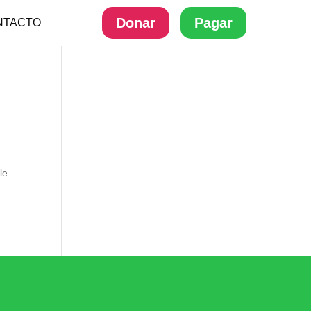
Donar
Pagar
NTACTO
le.