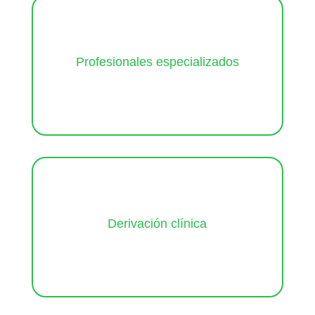
Psicólogos entrenados en Primeros Auxilios
Profesionales especializados
Psicológicos.
Articulación con psicología, psiquiatría y otros servicios
Derivación clínica
especializados.