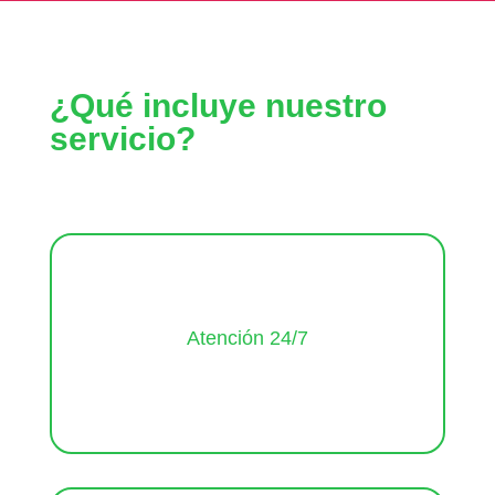
La salud mental deja de ser reactiva para convertirse en
Promueve una cultura preventiva
una estrategia institucional.
¿Qué incluye nuestro
servicio?
Disponibilidad permanente para orientación e
Atención 24/7
intervención en crisis.